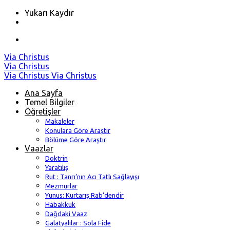
Yukarı Kaydır
Skip
Via Christus
to
Via Christus
content
Via Christus
Via Christus
Ana Sayfa
Temel Bilgiler
Öğretişler
Makaleler
Konulara Göre Araştır
Bölüme Göre Araştır
Vaazlar
Doktrin
Yaratılış
Rut : Tanrı’nın Acı Tatlı Sağlayışı
Mezmurlar
Yunus: Kurtarış Rab’dendir
Habakkuk
Dağdaki Vaaz
Galatyalılar : Sola Fide