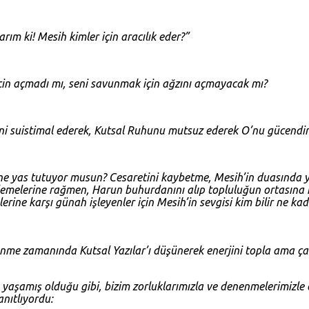
ım ki! Mesih kimler için aracılık eder?”
 için açmadı mı, seni savunmak için ağzını açmayacak mı?
i suistimal ederek, Kutsal Ruhunu mutsuz ederek O’nu gücendird
ne yas tutuyor musun? Cesaretini kaybetme, Mesih’in duasında yer 
emelerine rağmen, Harun buhurdanını alıp topluluğun ortasına koş
ne karşı günah işleyenler için Mesih’in sevgisi kim bilir ne kada
nme zamanında Kutsal Yazılar’ı düşünerek enerjini topla ama çalı
 yaşamış olduğu gibi, bizim zorluklarımızla ve denenmelerimizle
anıtlıyordu: