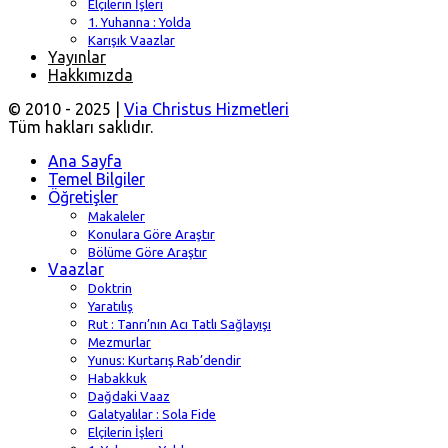
Elçilerin İşleri
1. Yuhanna : Yolda
Karışık Vaazlar
Yayınlar
Hakkımızda
© 2010 - 2025 |
Via Christus Hizmetleri
Tüm hakları saklıdır.
Ana Sayfa
Temel Bilgiler
Öğretişler
Makaleler
Konulara Göre Araştır
Bölüme Göre Araştır
Vaazlar
Doktrin
Yaratılış
Rut : Tanrı’nın Acı Tatlı Sağlayışı
Mezmurlar
Yunus: Kurtarış Rab’dendir
Habakkuk
Dağdaki Vaaz
Galatyalılar : Sola Fide
Elçilerin İşleri