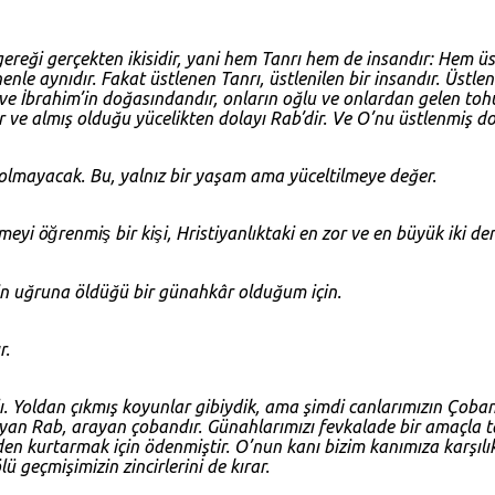
ereği gerçekten ikisidir, yani hem Tanrı hem de insandır: Hem üs
enenle aynıdır. Fakat üstlenen Tanrı, üstlenilen bir insandır. Üst
t ve İbrahim’in doğasındandır, onların oğlu ve onlardan gelen t
ve almış olduğu yücelikten dolayı Rab’dir. Ve O’nu üstlenmiş d
 olmayacak. Bu, yalnız bir yaşam ama yüceltilmeye değer.
 öğrenmiş bir kişi, Hristiyanlıktaki en zor ve en büyük iki dersi
n uğruna öldüğü bir günahkâr olduğum için.
r.
. Yoldan çıkmış koyunlar gibiydik, ama şimdi canlarımızın Çoba
layan Rab, arayan çobandır. Günahlarımızı fevkalade bir amaçla t
en kurtarmak için ödenmiştir. O’nun kanı bizim kanımıza karşılık 
 geçmişimizin zincirlerini de kırar.