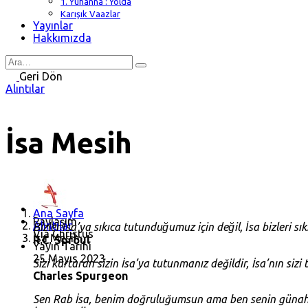
1. Yuhanna : Yolda
Karışık Vaazlar
Yayınlar
Hakkımızda
Search
for
Geri Dön
Alıntılar
İsa Mesih
Ana Sayfa
Paylaşım
Alıntılar
Bizler İsa’ya sıkıca tutunduğumuz için değil, İsa bizleri sı
Via Christus
İsa Mesih
R.C. Sproul
Yayın Tarihi
25 Mayıs 2023
Sizi kurtaran sizin İsa’ya tutunmanız değildir, İsa’nın sizi 
Charles Spurgeon
Sen Rab İsa, benim doğruluğumsun ama ben senin günahını