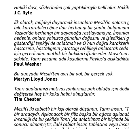
Hakiki dost, sözlerinden çok yaptıklarıyla belli olur. Hak
J.C. Ryle
İlk olarak, müjdeyi duyurmak insanlara Mesih’in onların g
bile kurtarabileceğine dair herhangi bir şüphe bulunma
Yazılar’da herhangi bir dayanağa rastlayamayız. İnsanl
nedenle, onlara yalnızca günahın doğasını ve işledikleri
gösterdiği tepkiyi de anlatmalı ve O’nun doğru karakteri
hastasına, hastalığının yarattığı tehlikeyi anlatarak teda
için geçerli olan mutlak bir hakikati ifade eder. Musa’nın
şekilde, Tanrı yasanın adil koşullarını Pavlus’a açıkladık
Paul Washer
Bu dünyada Mesih’ten ayrı bir yol, bir gerçek yok.
Martyn Lloyd Jones
Tanrı dualarımızı motivasyonlarımız pak olduğu için değil, 
değişerek hoş bir koku halini almışlardır.
Tim Chester
Mesih’i iki tabiatlı bir kişi olarak düşünün, Tanrı-insan.
bir aradaydı. Aşılanacak bir filiz başka bir ağaca aşılana
insanlığı da bu şekilde Tanrı’yla anlatılmaz bir biçimde bi
sonucu olmamıştır, ilahi tabiat insan tabiatına veya insan 