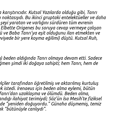
karıştırıcıdır. Kutsal Yazılarda olduğu gibi, Tanrı
ı noktasıydı. Bu ikinci gruptaki entelektüeller ve daha
r şeyi yaratan ve varlığını sürdüren tüm evrenin
i? Elbette Origenes bu soruya cevap vermeye çalışan
nü ve Baba Tanrı’ya eşit olduğunu ilan etmekten ve
iyede bir yere koyma eğilimi) düştü. Kutsal Ruh,
am) beden aldığında Tanrı olmaya devam etti. Sadece
ağmen şimdi iki doğaya sahipti; hem Tanrı, hem de
iler tarafından öğretilmiş ve aktarılmış kurtuluş
istedi. İrenaeus için beden alma eylemi, bütün
u Tanrı’dan uzaklaşma ve ölümdü. Beden alma,
ığı ilahiyat terimiydi; Söz’ün İsa Mesih’te fiziksel
sinde “yeniden doğuyordu.” Günaha düşmemiş, temiz
ak “bütünüyle canlıydı”.