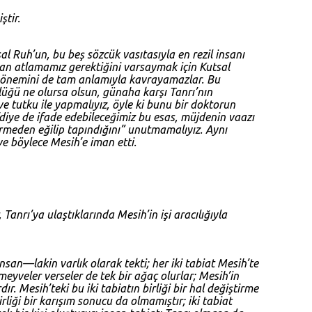
ştir.
l Ruh’un, bu beş sözcük vasıtasıyla en rezil insanı
n atlamamız gerektiğini varsaymak için Kutsal
n önemini de tam anlamıyla kavrayamazlar. Bu
üğü ne olursa olsun, günaha karşı Tanrı’nın
e tutku ile yapmalıyız, öyle ki bunu bir doktorun
’’diye de ifade edebileceğimiz bu esas, müjdenin vaazı
tirmeden eğilip tapındığını” unutmamalıyız. Aynı
ve böylece Mesih’e iman etti.
Tanrı’ya ulaştıklarında Mesih’in işi aracılığıyla
nsan—lakin varlık olarak tekti; her iki tabiat Mesih’te
eyveler verseler de tek bir ağaç olurlar; Mesih’in
r. Mesih’teki bu iki tabiatın birliği bir hal değiştirme
rliği bir karışım sonucu da olmamıştır; iki tabiat