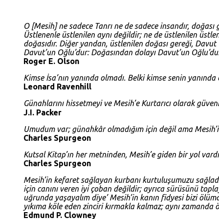
O [Mesih] ne sadece Tanrı ne de sadece insandır, doğası g
Üstlenenle üstlenilen aynı değildir; ne de üstlenilen üstl
doğasıdır. Diğer yandan, üstlenilen doğası gereği, Davu
Davut’un Oğlu’dur: Doğasından dolayı Davut’un Oğlu’dur 
Roger E. Olson
Kimse İsa’nın yanında olmadı. Belki kimse senin yanında
Leonard Ravenhill
Günahlarını hissetmeyi ve Mesih’e Kurtarıcı olarak güvenmeyi
J.I. Packer
Umudum var; günahkâr olmadığım için değil ama Mesih’i
Charles Spurgeon
Kutsal Kitap’ın her metninden, Mesih’e giden bir yol vardı
Charles Spurgeon
Mesih’in kefaret sağlayan kurbanı kurtuluşumuzu sağladı
için canını veren iyi çoban değildir; ayrıca sürüsünü top
uğrunda yaşayalım diye’ Mesih’in kanın fidyesi bizi ölümd
yıkıma köle eden zinciri kırmakla kalmaz; aynı zamanda ölü
Edmund P. Clowney