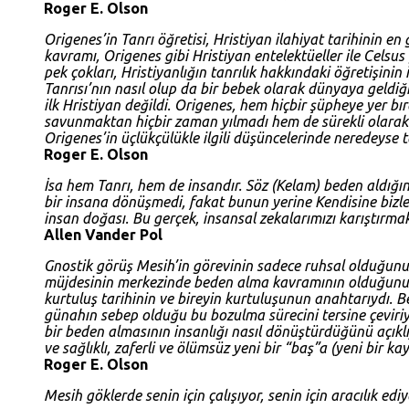
Roger E. Olson
Origenes’in Tanrı öğretisi, Hristiyan ilahiyat tarihinin en
kavramı, Origenes gibi Hristiyan entelektüeller ile Celsus
pek çokları, Hristiyanlığın tanrılık hakkındaki öğretişinin
Tanrısı’nın nasıl olup da bir bebek olarak dünyaya geldi
ilk Hristiyan değildi. Origenes, hem hiçbir şüpheye yer 
savunmaktan hiçbir zaman yılmadı hem de sürekli olarak 
Origenes’in üçlükçülükle ilgili düşüncelerinde neredeyse
Roger E. Olson
İsa hem Tanrı, hem de insandır. Söz (Kelam) beden aldığın
bir insana dönüşmedi, fakat bunun yerine Kendisine bizler
insan doğası. Bu gerçek, insansal zekalarımızı karıştırm
Allen Vander Pol
Gnostik görüş Mesih’in görevinin sadece ruhsal olduğunu 
müjdesinin merkezinde beden alma kavramının olduğunu, T
kurtuluş tarihinin ve bireyin kurtuluşunun anahtarıydı.
günahın sebep olduğu bu bozulma sürecini tersine çeviriyo
bir beden almasının insanlığı nasıl dönüştürdüğünü açı
ve sağlıklı, zaferli ve ölümsüz yeni bir “baş”a (yeni bir k
Roger E. Olson
Mesih göklerde senin için çalışıyor, senin için aracılık ediy