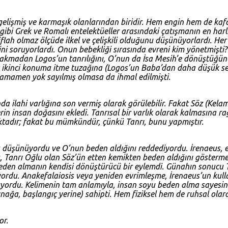
 gelişmiş ve karmaşık olanlarından biridir. Hem engin hem de kafa 
 gibi Grek ve Romalı entelektüeller arasındaki çatışmanın en harl
 iflah olmaz ölçüde ilkel ve çelişkili olduğunu düşünüyorlardı. He
ğini soruyorlardı. Onun bebekliği sırasında evreni kim yönetmişt
bırakmadan Logos’un tanrılığını, O’nun da İsa Mesih’e dönüştüğü
ikinci konuma itme tuzağına (Logos’un Baba’dan daha düşük sev
 tamamen yok sayılmış olmasa da ihmal edilmişti.
da ilahi varlığına son vermiş olarak görülebilir. Fakat Söz (Kel
in insan doğasını ekledi. Tanrısal bir varlık olarak kalmasına r
aktadır; fakat bu mümkündür, çünkü Tanrı, bunu yapmıştır.
düşünüyordu ve O’nun beden aldığını reddediyordu. İrenaeus, elç
anrı Oğlu olan Söz’ün etten kemikten beden aldığını göstermek 
 Beden almanın kendisi dönüştürücü bir eylemdi. Günahın sonuc
rdu. Anakefalaiosis veya yeniden evrimleşme, İrenaeus’un kulland
klıyordu. Kelimenin tam anlamıyla, insan soyu beden alma saye
aynağa, başlangıç yerine) sahipti. Hem fiziksel hem de ruhsal olar
or.