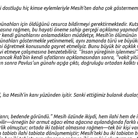
iki dostluğu hiç kimse eylemleriyle Mesih’ten daha çok göstermemi
ünahları için öldüğünü cesurca bildirmeyi gerektirmektedir. Kutsa
masına rağmen, bu hayati öneme sahip gerçeği açıklama yapmada
ar kendi günahlarını anlamadıkları müddetçe, Mesih’in ölümünü
 günahları göstermekle yetinmemeli, aynı zamanda türü ve büyükl
ni öğretmek konusunda gayret etmeliyiz. Bunu büyük bir açıklık v
vi etmeye çalışmasına benzetebiliriz. ‘‘İnsan yüreğinin işlenmesi
 ancak Rab’bin kendi sıfatlarını açıklamasından sonra, ‘‘vakit yi
tan sonra Pavlus’un günahı açığa çıktı, doğruluğu ortadan kalktı 
İsa Mesih’in kanı yüzünden işitir. Sanki ettiğimiz bulanık dualar, 
 “Tanrı, bedende göründü.” Mesih özünde ikiydi, hem ilahi hem de i
bilir—örneğin bir armut ağacı elma ağacına aşılandığında farklı m
rlik olmuştur; ortada iki tabiat olmasına rağmen—tek bir kişi vardı
tabiatı ilahi tabiata dönüşmemiştir; Mesih’teki bu iki tabiatın bi