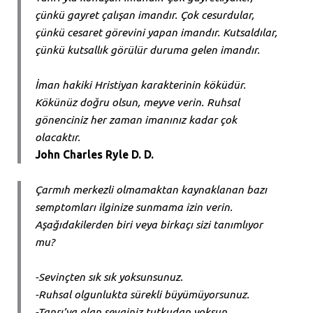
çünkü gayret çalışan imandır. Çok cesurdular,
çünkü cesaret görevini yapan imandır. Kutsaldılar,
çünkü kutsallık görülür duruma gelen imandır.
İman hakiki Hristiyan karakterinin köküdür.
Kökünüz doğru olsun, meyve verin. Ruhsal
gönenciniz her zaman imanınız kadar çok
olacaktır.
John Charles Ryle D. D.
Çarmıh merkezli olmamaktan kaynaklanan bazı
semptomları ilginize sunmama izin verin.
Aşağıdakilerden biri veya birkaçı sizi tanımlıyor
mu?
-Sevinçten sık sık yoksunsunuz.
-Ruhsal olgunlukta sürekli büyümüyorsunuz.
-Tanrı’ya olan sevginiz tutkudan yoksun.