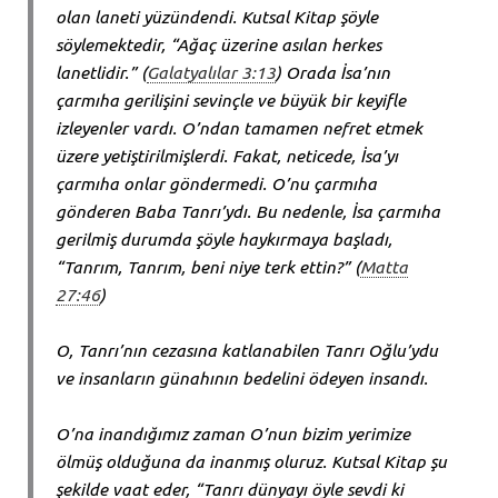
olan laneti yüzündendi. Kutsal Kitap şöyle
söylemektedir, “Ağaç üzerine asılan herkes
lanetlidir.” (
Galatyalılar 3:13
) Orada İsa’nın
çarmıha gerilişini sevinçle ve büyük bir keyifle
izleyenler vardı. O’ndan tamamen nefret etmek
üzere yetiştirilmişlerdi. Fakat, neticede, İsa’yı
çarmıha onlar göndermedi. O’nu çarmıha
gönderen Baba Tanrı’ydı. Bu nedenle, İsa çarmıha
gerilmiş durumda şöyle haykırmaya başladı,
“Tanrım, Tanrım, beni niye terk ettin?” (
Matta
27:46
)
O, Tanrı’nın cezasına katlanabilen Tanrı Oğlu’ydu
ve insanların günahının bedelini ödeyen insandı.
O’na inandığımız zaman O’nun bizim yerimize
ölmüş olduğuna da inanmış oluruz. Kutsal Kitap şu
şekilde vaat eder, “Tanrı dünyayı öyle sevdi ki