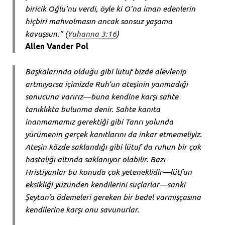
biricik Oğlu’nu verdi, öyle ki O’na iman edenlerin
hiçbiri mahvolmasın ancak sonsuz yaşama
kavuşsun.” (
Yuhanna 3:16
)
Allen Vander Pol
Başkalarında olduğu gibi lütuf bizde alevlenip
artmıyorsa içimizde Ruh’un ateşinin yanmadığı
sonucuna varırız—buna kendine karşı sahte
tanıklıkta bulunma denir. Sahte kanıta
inanmamamız gerektiği gibi Tanrı yolunda
yürümenin gerçek kanıtlarını da inkar etmemeliyiz.
Ateşin közde saklandığı gibi lütuf da ruhun bir çok
hastalığı altında saklanıyor olabilir. Bazı
Hristiyanlar bu konuda çok yeteneklidir—lütfun
eksikliği yüzünden kendilerini suçlarlar—sanki
Şeytan’a ödemeleri gereken bir bedel varmışçasına
kendilerine karşı onu savunurlar.