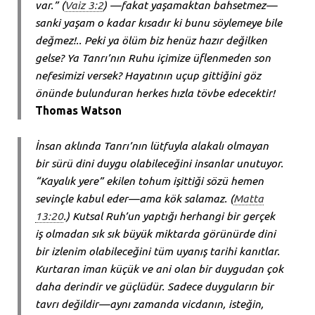
var.” (
Vaiz 3:2
) —fakat yaşamaktan bahsetmez—
sanki yaşam o kadar kısadır ki bunu söylemeye bile
değmez!.. Peki ya ölüm biz henüz hazır değilken
gelse? Ya Tanrı’nın Ruhu içimize üflenmeden son
nefesimizi versek? Hayatının uçup gittiğini göz
önünde bulunduran herkes hızla tövbe edecektir!
Thomas Watson
İnsan aklında Tanrı’nın lütfuyla alakalı olmayan
bir sürü dini duygu olabileceğini insanlar unutuyor.
“Kayalık yere” ekilen tohum işittiği sözü hemen
sevinçle kabul eder—ama kök salamaz. (
Matta
13:20
.) Kutsal Ruh’un yaptığı herhangi bir gerçek
iş olmadan sık sık büyük miktarda görünürde dini
bir izlenim olabileceğini tüm uyanış tarihi kanıtlar.
Kurtaran iman küçük ve ani olan bir duygudan çok
daha derindir ve güçlüdür. Sadece duyguların bir
tavrı değildir—aynı zamanda vicdanın, isteğin,