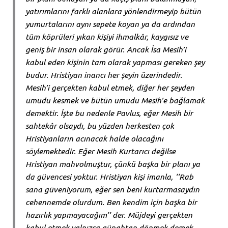
yatırımlarını farklı alanlara yönlendirmeyip bütün
yumurtalarını aynı sepete koyan ya da ardından
tüm köprüleri yıkan kişiyi ihmalkâr, kaygısız ve
geniş bir insan olarak görür. Ancak İsa Mesih’i
kabul eden kişinin tam olarak yapması gereken şey
budur. Hristiyan inancı her şeyin üzerindedir.
Mesih’i gerçekten kabul etmek, diğer her şeyden
umudu kesmek ve bütün umudu Mesih’e bağlamak
demektir. İşte bu nedenle Pavlus, eğer Mesih bir
sahtekâr olsaydı, bu yüzden herkesten çok
Hristiyanların acınacak halde olacağını
söylemektedir. Eğer Mesih Kurtarıcı değilse
Hristiyan mahvolmuştur, çünkü başka bir planı ya
da güvencesi yoktur. Hristiyan kişi imanla, ‘‘Rab
sana güveniyorum, eğer sen beni kurtarmasaydın
cehennemde olurdum. Ben kendim için başka bir
hazırlık yapmayacağım’’ der. Müjdeyi gerçekten
kabul etmek yalnızca günahtan dönmek demek