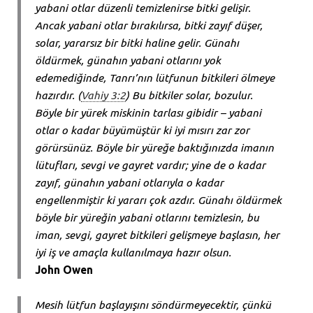
yabani otlar düzenli temizlenirse bitki gelişir.
Ancak yabani otlar bırakılırsa, bitki zayıf düşer,
solar, yararsız bir bitki haline gelir. Günahı
öldürmek, günahın yabani otlarını yok
edemediğinde, Tanrı’nın lütfunun bitkileri ölmeye
hazırdır. (
Vahiy 3:2
) Bu bitkiler solar, bozulur.
Böyle bir yürek miskinin tarlası gibidir – yabani
otlar o kadar büyümüştür ki iyi mısırı zar zor
görürsünüz. Böyle bir yüreğe baktığınızda imanın
lütufları, sevgi ve gayret vardır; yine de o kadar
zayıf, günahın yabani otlarıyla o kadar
engellenmiştir ki yararı çok azdır. Günahı öldürmek
böyle bir yüreğin yabani otlarını temizlesin, bu
iman, sevgi, gayret bitkileri gelişmeye başlasın, her
iyi iş ve amaçla kullanılmaya hazır olsun.
John Owen
Mesih lütfun başlayışını söndürmeyecektir, çünkü