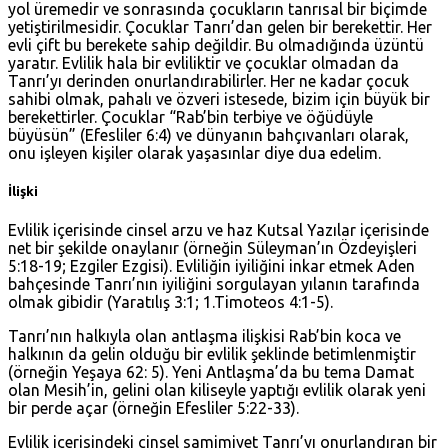
yol üremedir ve sonrasında çocukların tanrısal bir biçimde
yetiştirilmesidir. Çocuklar Tanrı’dan gelen bir berekettir. Her
evli çift bu berekete sahip değildir. Bu olmadığında üzüntü
yaratır. Evlilik hala bir evliliktir ve çocuklar olmadan da
Tanrı’yı derinden onurlandırabilirler. Her ne kadar çocuk
sahibi olmak, pahalı ve özveri istesede, bizim için büyük bir
berekettirler. Çocuklar “Rab’bin terbiye ve öğüdüyle
büyüsün” (
Efesliler 6:4
) ve dünyanın bahçıvanları olarak,
onu işleyen kişiler olarak yaşasınlar diye dua edelim.
İlişki
Evlilik içerisinde cinsel arzu ve haz Kutsal Yazılar içerisinde
net bir şekilde onaylanır (örneğin
Süleyman’ın Özdeyişleri
5:18-19
; Ezgiler Ezgisi). Evliliğin iyiliğini inkar etmek Aden
bahçesinde Tanrı’nın iyiliğini sorgulayan yılanın tarafında
olmak gibidir (
Yaratılış 3:1
;
1.Timoteos 4:1-5
).
Tanrı’nın halkıyla olan antlaşma ilişkisi Rab’bin koca ve
halkının da gelin olduğu bir evlilik şeklinde betimlenmiştir
(örneğin
Yeşaya 62: 5
). Yeni Antlaşma’da bu tema Damat
olan Mesih’in, gelini olan kiliseyle yaptığı evlilik olarak yeni
bir perde açar (örneğin
Efesliler 5:22-33
).
Evlilik içerisindeki cinsel samimiyet Tanrı’yı onurlandıran bir