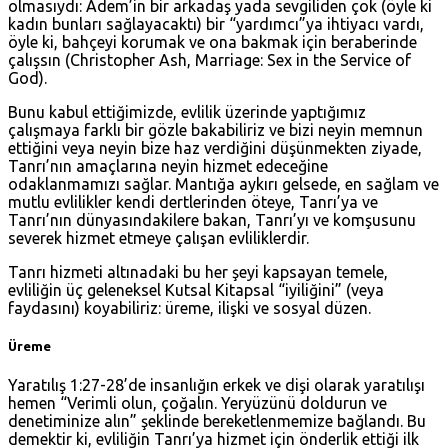
olmasıydı: Adem’in bir arkadaş yada sevgiliden çok (öyle ki
kadın bunları sağlayacaktı) bir “yardımcı”ya ihtiyacı vardı,
öyle ki, bahçeyi korumak ve ona bakmak için beraberinde
çalışsın (Christopher Ash, Marriage: Sex in the Service of
God).
Bunu kabul ettiğimizde, evlilik üzerinde yaptığımız
çalışmaya farklı bir gözle bakabiliriz ve bizi neyin memnun
ettiğini veya neyin bize haz verdiğini düşünmekten ziyade,
Tanrı’nın amaçlarına neyin hizmet edeceğine
odaklanmamızı sağlar. Mantığa aykırı gelsede, en sağlam ve
mutlu evlilikler kendi dertlerinden öteye, Tanrı’ya ve
Tanrı’nın dünyasındakilere bakan, Tanrı’yı ve komşusunu
severek hizmet etmeye çalışan evliliklerdir.
Tanrı hizmeti altınadaki bu her şeyi kapsayan temele,
evliliğin üç geleneksel Kutsal Kitapsal “iyiliğini” (veya
faydasını) koyabiliriz: üreme, ilişki ve sosyal düzen.
Üreme
Yaratılış 1:27-28
’de insanlığın erkek ve dişi olarak yaratılışı
hemen “Verimli olun, çoğalın. Yeryüzünü doldurun ve
denetiminize alın” şeklinde bereketlenmemize bağlandı. Bu
demektir ki, evliliğin Tanrı’ya hizmet için önderlik ettiği ilk