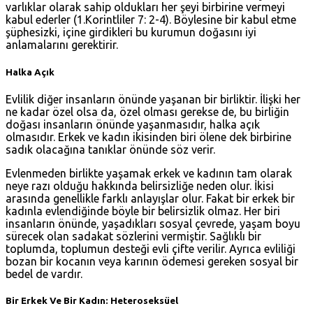
varlıklar olarak sahip oldukları her şeyi birbirine vermeyi
kabul ederler (
1.Korintliler 7: 2-4
). Böylesine bir kabul etme
şüphesizki, içine girdikleri bu kurumun doğasını iyi
anlamalarını gerektirir.
Halka Açık
Evlilik diğer insanların önünde yaşanan bir birliktir. İlişki her
ne kadar özel olsa da, özel olması gerekse de, bu birliğin
doğası insanların önünde yaşanmasıdır, halka açık
olmasıdır. Erkek ve kadın ikisinden biri ölene dek birbirine
sadık olacağına tanıklar önünde söz verir.
Evlenmeden birlikte yaşamak erkek ve kadının tam olarak
neye razı olduğu hakkında belirsizliğe neden olur. İkisi
arasında genellikle farklı anlayışlar olur. Fakat bir erkek bir
kadınla evlendiğinde böyle bir belirsizlik olmaz. Her biri
insanların önünde, yaşadıkları sosyal çevrede, yaşam boyu
sürecek olan sadakat sözlerini vermiştir. Sağlıklı bir
toplumda, toplumun desteği evli çifte verilir. Ayrıca evliliği
bozan bir kocanın veya karının ödemesi gereken sosyal bir
bedel de vardır.
Bir Erkek Ve Bir Kadın: Heteroseksüel