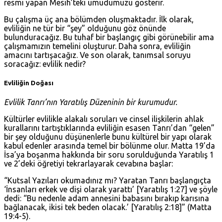
resmi yapan Mesih’teki umudumuzu gösterir.
Bu çalışma üç ana bölümden oluşmaktadır. İlk olarak,
evliliğin ne tür bir “şey” olduğunu göz önünde
bulunduracağız. Bu tuhaf bir başlangıç gibi görünebilir ama
çalışmamızın temelini oluşturur. Daha sonra, evliliğin
amacını tartışacağız. Ve son olarak, tanımsal soruyu
soracağız: evlilik nedir?
Evliliğin Doğası
Evlilik Tanrı’nın Yaratılış Düzeninin bir kurumudur.
Kültürler evlilikle alakalı soruları ve cinsel ilişkilerin ahlak
kurallarını tartıştıklarında evliliğin esasen Tanrı’dan “gelen”
bir şey olduğunu düşünenlerle bunu kültürel bir yapı olarak
kabul edenler arasında temel bir bölünme olur. Matta 19’da
İsa’ya boşanma hakkında bir soru sorulduğunda Yaratılış 1
ve 2’deki öğretiyi tekrarlayarak cevabına başlar:
“Kutsal Yazıları okumadınız mı? Yaratan Tanrı başlangıçta
‘İnsanları erkek ve dişi olarak yarattı’ [
Yaratılış 1:27
] ve şöyle
dedi: “Bu nedenle adam annesini babasını bırakıp karısına
bağlanacak, ikisi tek beden olacak.’ [
Yaratılış 2:18
]” (
Matta
19:4-5
).