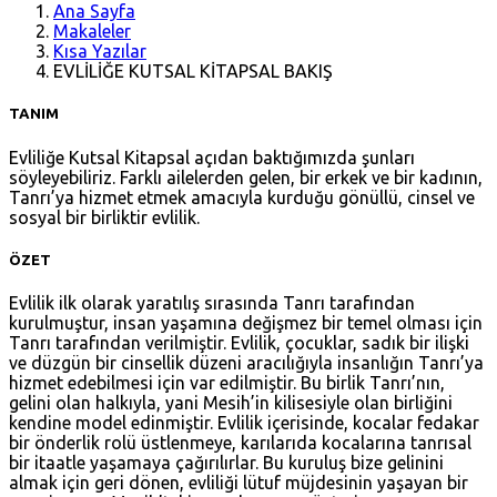
Ana Sayfa
Makaleler
Kısa Yazılar
EVLİLİĞE KUTSAL KİTAPSAL BAKIŞ
TANIM
Evliliğe Kutsal Kitapsal açıdan baktığımızda şunları
söyleyebiliriz. Farklı ailelerden gelen, bir erkek ve bir kadının,
Tanrı’ya hizmet etmek amacıyla kurduğu gönüllü, cinsel ve
sosyal bir birliktir evlilik.
ÖZET
Evlilik ilk olarak yaratılış sırasında Tanrı tarafından
kurulmuştur, insan yaşamına değişmez bir temel olması için
Tanrı tarafından verilmiştir. Evlilik, çocuklar, sadık bir ilişki
ve düzgün bir cinsellik düzeni aracılığıyla insanlığın Tanrı’ya
hizmet edebilmesi için var edilmiştir. Bu birlik Tanrı’nın,
gelini olan halkıyla, yani Mesih’in kilisesiyle olan birliğini
kendine model edinmiştir. Evlilik içerisinde, kocalar fedakar
bir önderlik rolü üstlenmeye, karılarıda kocalarına tanrısal
bir itaatle yaşamaya çağırılırlar. Bu kuruluş bize gelinini
almak için geri dönen, evliliği lütuf müjdesinin yaşayan bir