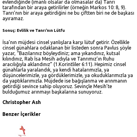
evlendiğinde (imanlı olsalar da olmasalar da) Tanrı
tarafından bir araya getirilirler (örneğin
Markos 10: 8
, 9).
Tanrı’nın bir araya getirdiğini ne bu çiftten biri ne de başkası
ayıramaz.
Sonuç: Evlilik ve Tanrı’nın Lütfu
İsa’nın müjdesi cinsel yanlışlara karşı lütuf getirir. Özellikle
cinsel günahlara odaklanan bir listeden sonra Pavlus şöyle
yazar, “Bazılarınız böyleydiniz; ama yıkandınız, kutsal
kılındınız, Rab İsa Mesih adıyla ve Tanrımız’ın Ruhu
aracılığıyla aklandınız” (
1.Korintliler 6:11
). Hepimiz cinsel
günahlarla yaralandık, ya kendi hatalarımızla, ya
düşüncelerimizle, ya gördüklerimizle, ya okuduklarımızla ya
da yaptıklarımızla. Müjdede ise bağışlanma ve arınmanın
getirdiği sevince sahip oluyoruz. Sevinçle Mesih’te
bulduğumuz arınmayı başkalarına sunuyoruz.
Christopher Ash
Benzer İçerikler