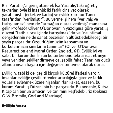
Bizi Yaratılış’a geri götürerek İsa Yaratılış’taki öğretiyi
tekrarlar, öyle ki insanlık iki farklı cinsiyet olarak
yaratılmıştır (erkek ve kadın) ve evlilik kurumu Tanrı
tarafından “verilmiştir”. Bu verme işi hem “verilmiş ve
tartışılamaz” hem de “armağan olarak verilmiş” manasına
gelir. Profesör Oliver O’Donovan’ın yazdığına göre yaratılış
düzeni “tarih sırası içinde tartışılmaz”dır ve “ne ihtimal
dehşetlerinin ne de sanat becerisinin alt üst edebileceği bir
şeyin parçasıdır. Özgürlüğümüzün kapsamını ve
korkularımızın sınırlarını tanımlar” (Oliver O’Donovan,
Resurrection and Moral Order, 2nd ed., 61). Evlilik iyi ve
sabit bir kurumdur. İnsan kültürleri onu tekrar icat etmeye
veya yeniden şekillendirmeye çalışabilir fakat Tanrı’nın gücü
altında insan hayatı için değişmez bir temel olarak durur.
Evliliğin, tabi ki de, çeşitli birçok kültürel ifadesi vardır.
İnsanlar evliliğe çeşitli törenler aracılığıyla girer ve farklı
yollarla evlenmek üzere nişanlanırlar. Fakat, esasen, bu
kurum Yaratılış Düzeni’nin bir parçasıdır. Bu nedenle, Kutsal
Kitap’tan bunun amacını ve tanımını keşfedebiliriz (bakınız
G. W. Bromily, God and Marriage).
Evliliğin Amacı