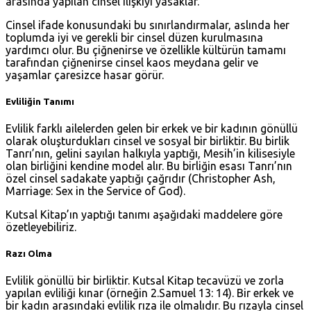
arasında yapılan cinsel ilişkiyi yasaklar.
Cinsel ifade konusundaki bu sınırlandırmalar, aslında her
toplumda iyi ve gerekli bir cinsel düzen kurulmasına
yardımcı olur. Bu çiğnenirse ve özellikle kültürün tamamı
tarafından çiğnenirse cinsel kaos meydana gelir ve
yaşamlar çaresizce hasar görür.
Evliliğin Tanımı
Evlilik farklı ailelerden gelen bir erkek ve bir kadının gönüllü
olarak oluşturdukları cinsel ve sosyal bir birliktir. Bu birlik
Tanrı’nın, gelini sayılan halkıyla yaptığı, Mesih’in kilisesiyle
olan birliğini kendine model alır. Bu birliğin esası Tanrı’nın
özel cinsel sadakate yaptığı çağrıdır (Christopher Ash,
Marriage: Sex in the Service of God).
Kutsal Kitap’ın yaptığı tanımı aşağıdaki maddelere göre
özetleyebiliriz.
Razı Olma
Evlilik gönüllü bir birliktir. Kutsal Kitap tecavüzü ve zorla
yapılan evliliği kınar (örneğin
2.Samuel 13: 14
). Bir erkek ve
bir kadın arasındaki evlilik rıza ile olmalıdır. Bu rızayla cinsel