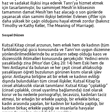
haz ve sadakat ilişkisi inşa ederek Tanrı’ya hizmet etmek
için tasarlanmıştır, bu samimiyet Mesih’in kilisesinin
tamamının damat Mesih’ten haz alacağı o son günlerde
yaşanacak olan samimi ilişkiyi betimler. Evlenen çiftler için
daha yüksek bir çağrı olduğunu hayal etmek zordur (bakınız
Timothy ve Kathy Keller, The Meaning of Marriage).
Sosyal Düzen
Kutsal Kitap cinsel arzunun, hem erkek hem de kadının (tüm
farklılıklarıyla) gücü konusunda ve Tanrı’nın uygun düzenine
yönlendirilmediklerinde bu arzuların sebep olduğu kaos ve
düzensizlik ihtimalleri konusunda gerçekçidir. Yedinci emrin
yasakladığı zina (
Mısır’dan Çıkış 20: 14
) hem Eski hem de
Yeni Antlaşma’da bulunan ve her çeşit cinsel ahlaksızlığı
yasaklayan öğreti buzulunun görünen kısmı olarak işlev
görür. Antlaşma birliğine ait bir erkek ve kadının evliliği
dışında bulundukları tüm cinsel ilişkiler, Kutsal Kitap’ta
cinsel ahlaksızlık olarak tanımlanır. Kutsal Kitap “çıplaklığı”
(cinsel çıplaklık, cinsel uyarılma bağlamında) özel olarak
korur ve bu nedenle pornografiyi, tecavüzü, kadınları taciz
etmeyi, bir erkeğin bir erkekle yaptığı, bir erkekle birkaç
kadın arasında yapılan, bir kadının bir kadınla yaptığı, bir
kadının birkaç erkekle yaptığı ve insanlarla havyalar