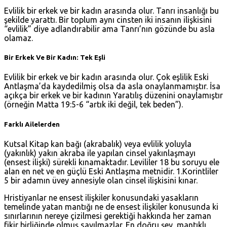
Evlilik bir erkek ve bir kadın arasında olur. Tanrı insanlığı bu
şekilde yarattı. Bir toplum aynı cinsten iki insanın ilişkisini
“evlilik” diye adlandırabilir ama Tanrı’nın gözünde bu asla
olamaz.
Bir Erkek Ve Bir Kadın: Tek Eşli
Evlilik bir erkek ve bir kadın arasında olur. Çok eşlilik Eski
Antlaşma’da kaydedilmiş olsa da asla onaylanmamıştır. İsa
açıkça bir erkek ve bir kadının Yaratılış düzenini onaylamıştır
(örneğin
Matta 19:5-6
“artık iki değil, tek beden”).
Farklı Ailelerden
Kutsal Kitap kan bağı (akrabalık) veya evlilik yoluyla
(yakınlık) yakın akraba ile yapılan cinsel yakınlaşmayı
(ensest ilişki) sürekli kınamaktadır. Levililer 18 bu soruyu ele
alan en net ve en güçlü Eski Antlaşma metnidir. 1.Korintliler
5 bir adamın üvey annesiyle olan cinsel ilişkisini kınar.
Hristiyanlar ne ensest ilişkiler konusundaki yasakların
temelinde yatan mantığı ne de ensest ilişkiler konusunda ki
sınırlarının nereye çizilmesi gerektiği hakkında her zaman
fikir birliğinde olmuş sayılmazlar. En doğru şey, mantıklı