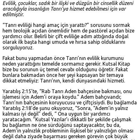
Evlilik, çocuklar, sadık bir ilişki ve düzgün bir cinsellik düzeni
aracılığıyla insanlığın Tanrı’ya hizmet edebilmesi için var
edilmiştir.
“Tanrı evliliği hangi amaç için yarattı?” sorusunu sormak
hem teolojik açıdan önemlidir hem de pastörel açıdan bize
yardımcı olur. Belirli bir çift evliliğe adım attığında doğal
olarak ilk başta hangi umuda ve hırsa sahip olduklarını
sorguluyoruz.
Fakat bunu yapmadan önce Tanrı’nın evlilik kurumunu
neden yarattığını temelde sormamız gerekir. Kutsal Kitap
bize bu sorunun üç temel cevabı olduğunu öğretir. Fakat
bunlara bakmadan önce her şeyi kapsayan bir temaya
dikkat etmeliyiz: Tanrı’nın, kendi dünyasındaki hizmeti.
Yaratılış 2:15
’te, “Rab Tanrı Aden bahçesine bakması, onu
işlemesi için Adem’i oraya koydu.” Adem bahçıvandı;
Tanrı’nın bahçesinin koruyucusu ve çiftçisiydi. Bu bağlamda
Yaratılış 2:18
’de şunu okuyoruz, “Sonra, “Adem’in yalnız
kalması iyi değil” dedi, “ Ona uygun bir yardımcı
yaratacağım. ”Kutsal Yazılar’ı dikkatli bir şekilde çalışmak
bu bağlamın ne öne sürdüğünü saptayacaktır, bu da,
Adem’in yalnızlık probleminin ilişkisel bir yalnızlığın olması
değil daha ziyade başarması gereken görevin çok büyük