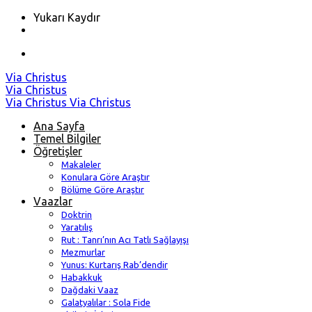
Yukarı Kaydır
Skip
Via Christus
to
Via Christus
content
Via Christus
Via Christus
Ana Sayfa
Temel Bilgiler
Öğretişler
Makaleler
Konulara Göre Araştır
Bölüme Göre Araştır
Vaazlar
Doktrin
Yaratılış
Rut : Tanrı’nın Acı Tatlı Sağlayışı
Mezmurlar
Yunus: Kurtarış Rab’dendir
Habakkuk
Dağdaki Vaaz
Galatyalılar : Sola Fide