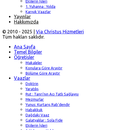
Elçilerin İşleri
1. Yuhanna : Yolda
Karışık Vaazlar
Yayınlar
Hakkımızda
© 2010 - 2025 |
Via Christus Hizmetleri
Tüm hakları saklıdır.
Ana Sayfa
Temel Bilgiler
Öğretişler
Makaleler
Konulara Göre Araştır
Bölüme Göre Araştır
Vaazlar
Doktrin
Yaratılış
Rut : Tanrı’nın Acı Tatlı Sağlayışı
Mezmurlar
Yunus: Kurtarış Rab’dendir
Habakkuk
Dağdaki Vaaz
Galatyalılar : Sola Fide
Elçilerin İşleri