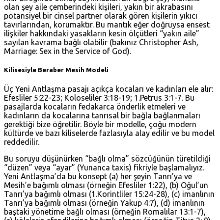
olan şey aile çemberindeki kişileri, yakın bir akrabasını
potansiyel bir cinsel partner olarak gören kişilerin yıkıcı
tavırlarından, korumaktır. Bu mantık eğer doğruysa ensest
ilişkiler hakkındaki yasakların kesin ölçütleri “yakın aile”
sayılan kavrama bağlı olabilir (bakınız Christopher Ash,
Marriage: Sex in the Service of God).
Kilisesiyle Beraber Mesih Modeli
Üç Yeni Antlaşma pasajı açıkça kocaları ve kadınları ele alır:
Efesliler 5:22-23
;
Koloseliler 3:18-19
;
1.Petrus 3:1-7
. Bu
pasajlarda kocaların fedakarca önderlik etmeleri ve
kadınların da kocalarına tanrısal bir bağla bağlanmaları
gerektiği bize öğretilir. Böyle bir modelle, çoğu modern
kültürde ve bazı kiliselerde fazlasıyla alay edilir ve bu model
reddedilir.
Bu soruyu düşünürken “bağlı olma” sözcüğünün türetildiği
“düzen” veya “ayar” (Yunanca taxis) fikriyle başlamalıyız.
Yeni Antlaşma’da bu konsept (a) her şeyin Tanrı’ya ve
Mesih’e bağımlı olması (örneğin
Efesliler 1:22
), (b) Oğul’un
Tanrı’ya bağımlı olması (
1.Korintliler 15:24-28
), (c) imanlının
Tanrı’ya bağımlı olması (örneğin
Yakup 4:7
), (d) imanlının
baştaki yönetime bağlı olması (örneğin
Romalılar 13:1-7
),