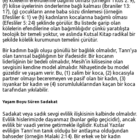
(e) kölelerin efendilerine bağımlı olması (örneğin
Titus 2: 9
),
(f) kilise üyelerinin önderlerine bağlı kalması (
İbraniler 13:
17
), (g) çocukların anne baba sözü dinlemesi (örneğin
Efesliler 6: 1
) ve (h) kadınların kocalarına bağımlı olması
(
Efesliler 5: 24
) şeklinde görülür. Bu listede garip olan
kölelerin efendilerine olan bağımlılığıdır çünkü yaratılışta
teolojik bir temeli yoktur, ve aslında Kutsal Kitap radikal bir
şekilde kölelik kurumunun temelini çürütür.
Bir kadının bağlı oluşu gönüllü bir bağlılık olmalıdır, Tanrı’ya
olan tanrısal bağlılığının bir ifadesidir. Bir kocanın
liderliğinin bir bedeli olmalıdır, Mesih’in kilisesine olan
sevgisini kendine model almalıdır. Nihayetinde bu model
güzeldir ve yaşam verir. Bu, (1) zalim bir koca, (2) kocasıyla
partner olmayı beceremeyen ve pasif olan bir kadın, (3)
isyankar bir kadın ve (4) sorumluluklarından kaçan bir koca
tarafından yıkılabilir.
Yaşam Boyu Süren Sadakat
Sadakat veya sadık sevgi evlilik ilişkisinin kalbinde olmalıdır.
Evlilik hislerimizde dayanmaz (bunlar gelip geçicidir), ancak
evlilik bir vaadi yerine getirmekle ilgilidir. Kutsal Yazılar
evliliğin Tanrı’nın tanık olduğu bir antlaşma olduğundan
bahseder (örneğin
Malaki 2:14
). Bir erkek ve bir kadın