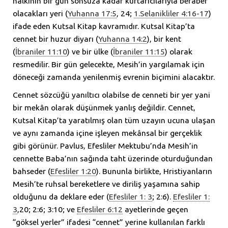
halkının bir gün sonsuza kadar kurtarıcılarıyla beraber
olacakları yeri (
Yuhanna 17:5
, 24;
1.Selanikliler 4:16-17
)
ifade eden Kutsal Kitap kavramıdır. Kutsal Kitap’ta
cennet bir huzur diyarı (
Yuhanna 14:2
), bir kent
(
İbraniler 11:10
) ve bir ülke (
İbraniler 11:15
) olarak
resmedilir. Bir gün gelecekte, Mesih’in yargılamak için
döneceği zamanda yenilenmiş evrenin biçimini alacaktır.
Cennet sözcüğü yanıltıcı olabilse de cenneti bir yer yani
bir mekân olarak düşünmek yanlış değildir. Cennet,
Kutsal Kitap’ta yaratılmış olan tüm uzayın ucuna ulaşan
ve aynı zamanda içine işleyen mekânsal bir gerçeklik
gibi görünür. Pavlus, Efesliler Mektubu’nda Mesih’in
cennette Baba’nın sağında taht üzerinde oturduğundan
bahseder (
Efesliler 1:20
). Bununla birlikte, Hristiyanların
Mesih’te ruhsal bereketlere ve diriliş yaşamına sahip
olduğunu da deklare eder (
Efesliler 1: 3
; 2:6).
Efesliler 1:
3
,20; 2:6; 3:10; ve
Efesliler 6:12
ayetlerinde geçen
“göksel yerler” ifadesi “cennet” yerine kullanılan farklı