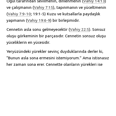
Oğul tarafından sevilmenin, dinlenmenin (
Vahiy 14:13
)
ve çalışmanın (
Vahiy 7:15
), tapınmanın ve yüceltmenin
(
Vahiy 7:9-10
; 19:1-5) Kuzu ve kutsallarla paydaşlık
yapmanın (
Vahiy 19:6-9
) bir birleşimidir.
Cennetin asla sonu gelmeyecektir (
Vahiy 22:5
). Sonsuz
oluşu görkeminin bir parçasıdır. Cennetin sonsuz oluşu
yüceliklerin en yücesidir.
Yeryüzündeki yürekler sevinç duyduklarında derler ki,
“Bunun asla sona ermesini istemiyorum.” Ama istisnasız
her zaman sona erer. Cennette olanların yürekleri ise
şöyle der, “Bunun sonsuza kadar sürmesini istiyorum.”
Ve sürecektir. Bundan daha harika bir haber olamaz.
Benzer İçerikler