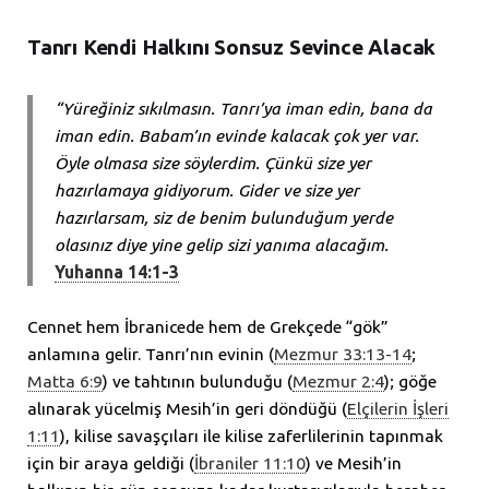
Tanrı Kendi Halkını Sonsuz Sevince Alacak
“Yüreğiniz sıkılmasın. Tanrı’ya iman edin, bana da
iman edin. Babam’ın evinde kalacak çok yer var.
Öyle olmasa size söylerdim. Çünkü size yer
hazırlamaya gidiyorum. Gider ve size yer
hazırlarsam, siz de benim bulunduğum yerde
olasınız diye yine gelip sizi yanıma alacağım.
Yuhanna 14:1-3
Cennet hem İbranicede hem de Grekçede “gök”
anlamına gelir. Tanrı’nın evinin (
Mezmur 33:13-14
;
Matta 6:9
) ve tahtının bulunduğu (
Mezmur 2:4
); göğe
alınarak yücelmiş Mesih’in geri döndüğü (
Elçilerin İşleri
1:11
), kilise savaşçıları ile kilise zaferlilerinin tapınmak
için bir araya geldiği (
İbraniler 11:10
) ve Mesih’in