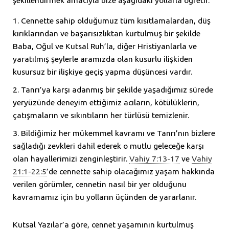
şekillendirmek amacıyla bize aşağıdaki yollarla öğretir.
Cennette sahip olduğumuz tüm kısıtlamalardan, düş
kırıklarından ve başarısızlıktan kurtulmuş bir şekilde
Baba, Oğul ve Kutsal Ruh’la, diğer Hristiyanlarla ve
yaratılmış şeylerle aramızda olan kusurlu ilişkiden
kusursuz bir ilişkiye geçiş yapma düşüncesi vardır.
Tanrı’ya karşı adanmış bir şekilde yaşadığımız sürede
yeryüzünde deneyim ettiğimiz acıların, kötülüklerin,
çatışmaların ve sıkıntıların her türlüsü temizlenir.
Bildiğimiz her mükemmel kavramı ve Tanrı’nın bizlere
sağladığı zevkleri dahil ederek o mutlu geleceğe karşı
olan hayallerimizi zenginleştirir.
Vahiy 7:13-17
ve
Vahiy
21:1-22:5
’de cennette sahip olacağımız yaşam hakkında
verilen görümler, cennetin nasıl bir yer olduğunu
kavramamız için bu yolların üçünden de yararlanır.
Kutsal Yazılar’a göre, cennet yaşamının kurtulmuş