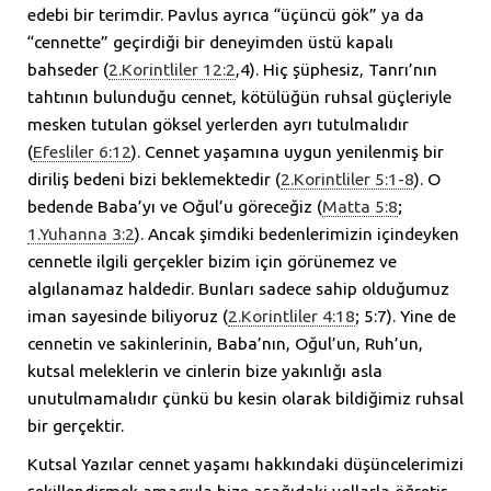
edebi bir terimdir. Pavlus ayrıca “üçüncü gök” ya da
“cennette” geçirdiği bir deneyimden üstü kapalı
bahseder (
2.Korintliler 12:2
,4). Hiç şüphesiz, Tanrı’nın
tahtının bulunduğu cennet, kötülüğün ruhsal güçleriyle
mesken tutulan göksel yerlerden ayrı tutulmalıdır
(
Efesliler 6:12
). Cennet yaşamına uygun yenilenmiş bir
diriliş bedeni bizi beklemektedir (
2.Korintliler 5:1-8
). O
bedende Baba’yı ve Oğul’u göreceğiz (
Matta 5:8
;
1.Yuhanna 3:2
). Ancak şimdiki bedenlerimizin içindeyken
cennetle ilgili gerçekler bizim için görünemez ve
algılanamaz haldedir. Bunları sadece sahip olduğumuz
iman sayesinde biliyoruz (
2.Korintliler 4:18
; 5:7). Yine de
cennetin ve sakinlerinin, Baba’nın, Oğul’un, Ruh’un,
kutsal meleklerin ve cinlerin bize yakınlığı asla
unutulmamalıdır çünkü bu kesin olarak bildiğimiz ruhsal
bir gerçektir.
Kutsal Yazılar cennet yaşamı hakkındaki düşüncelerimizi