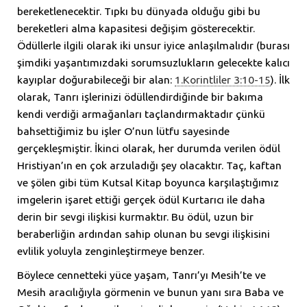
bereketlenecektir. Tıpkı bu dünyada olduğu gibi bu
bereketleri alma kapasitesi değişim gösterecektir.
Ödüllerle ilgili olarak iki unsur iyice anlaşılmalıdır (burası
şimdiki yaşantımızdaki sorumsuzlukların gelecekte kalıcı
kayıplar doğurabileceği bir alan:
1.Korintliler 3:10-15
). İlk
olarak, Tanrı işlerinizi ödüllendirdiğinde bir bakıma
kendi verdiği armağanları taçlandırmaktadır çünkü
bahsettiğimiz bu işler O’nun lütfu sayesinde
gerçekleşmiştir. İkinci olarak, her durumda verilen ödül
Hristiyan’ın en çok arzuladığı şey olacaktır. Taç, kaftan
ve şölen gibi tüm Kutsal Kitap boyunca karşılaştığımız
imgelerin işaret ettiği gerçek ödül Kurtarıcı ile daha
derin bir sevgi ilişkisi kurmaktır. Bu ödül, uzun bir
beraberliğin ardından sahip olunan bu sevgi ilişkisini
evlilik yoluyla zenginleştirmeye benzer.
Böylece cennetteki yüce yaşam, Tanrı’yı Mesih’te ve
Mesih aracılığıyla görmenin ve bunun yanı sıra Baba ve