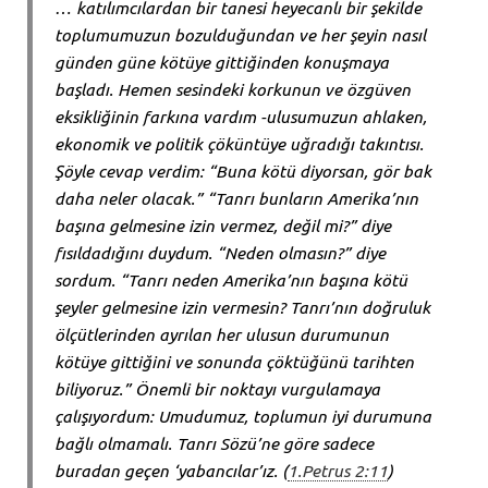
… katılımcılardan bir tanesi heyecanlı bir şekilde
toplumumuzun bozulduğundan ve her şeyin nasıl
günden güne kötüye gittiğinden konuşmaya
başladı. Hemen sesindeki korkunun ve özgüven
eksikliğinin farkına vardım -ulusumuzun ahlaken,
ekonomik ve politik çöküntüye uğradığı takıntısı.
Şöyle cevap verdim: “Buna kötü diyorsan, gör bak
daha neler olacak.” “Tanrı bunların Amerika’nın
başına gelmesine izin vermez, değil mi?” diye
fısıldadığını duydum. “Neden olmasın?” diye
sordum. “Tanrı neden Amerika’nın başına kötü
şeyler gelmesine izin vermesin? Tanrı’nın doğruluk
ölçütlerinden ayrılan her ulusun durumunun
kötüye gittiğini ve sonunda çöktüğünü tarihten
biliyoruz.” Önemli bir noktayı vurgulamaya
çalışıyordum: Umudumuz, toplumun iyi durumuna
bağlı olmamalı. Tanrı Sözü’ne göre sadece
buradan geçen ‘yabancılar’ız. (
1.Petrus 2:11
)