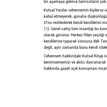
bir aşamaya gelince tanrısızların yok e
Kutsal Yazılar cehennemin kişilerce se
kabul etmeyerek, günaha düşkünlüğü
O’nu reddederek kendi kendilerini mah
11
). Genel vahiy tüm insanlığı bu ko
olarak görünür. Herkes fiilen seçti
kendilerine taparak sonsuza dek Tanr
değil, aynı zamanda bunu kendi istekler
Cehennem hakkındaki Kutsal Kitap öğr
benimsememizi ve akılcı davranarak 
hakkında gayet açık konuşması insanl