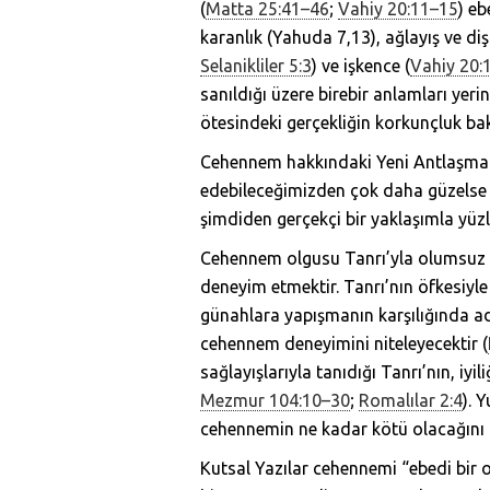
(
Matta 25:41–46
;
Vahiy 20:11–15
) e
karanlık (Yahuda 7,13), ağlayış ve diş g
Selanikliler 5:3
) ve işkence (
Vahiy 20:
sanıldığı üzere birebir anlamları yer
ötesindeki gerçekliğin korkunçluk bak
Cehennem hakkındaki Yeni Antlaşma ö
edebileceğimizden çok daha güzelse
şimdiden gerçekçi bir yaklaşımla yüzl
Cehennem olgusu Tanrı’yla olumsuz bi
deneyim etmektir. Tanrı’nın öfkesiyle
günahlara yapışmanın karşılığında a
cehennem deneyimini niteleyecektir (
sağlayışlarıyla tanıdığı Tanrı’nın, iyi
Mezmur 104:10–30
;
Romalılar 2:4
). 
cehennemin ne kadar kötü olacağını
Kutsal Yazılar cehennemi “ebedi bir 