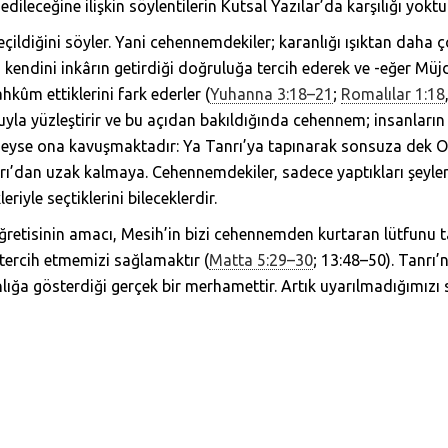
dileceğine ilişkin söylentilerin Kutsal Yazılar’da karşılığı yoktu
çildiğini söyler. Yani cehennemdekiler; karanlığı ışıktan daha ç
 kendini inkârın getirdiği doğruluğa tercih ederek ve -eğer Müjde
kûm ettiklerini fark ederler (
Yuhanna 3:18–21
;
Romalılar 1:18
nuyla yüzleştirir ve bu açıdan bakıldığında cehennem; insanların
ği neyse ona kavuşmaktadır: Ya Tanrı’ya tapınarak sonsuza dek O
ı’dan uzak kalmaya. Cehennemdekiler, sadece yaptıkları şeyler 
iyle seçtiklerini bileceklerdir.
etisinin amacı, Mesih’in bizi cehennemden kurtaran lütfunu t
tercih etmemizi sağlamaktır (
Matta 5:29–30
; 13:48–50). Tanrı
ığa gösterdiği gerçek bir merhamettir. Artık uyarılmadığımızı