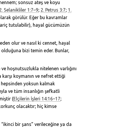
Cehennem; sonsuz ateş ve koyu
2. Selanikliler 1:7–9
;
2. Petrus 3:7
;
1.
 olarak görülür. Eğer bu kavramlar
iç tutulabilir), hayal gücümüzün
en olur ve nasıl ki cennet, hayal
olduğuna bizi temin eder. Bunlar,
ve hoşnutsuzlukla nitelenen varlığını
a karşı koymanın ve nefret ettiği
ın hepsinden yoksun kalmak
yla ve tüm insanlığın şefkatli
iştir (
Elçilerin İşleri 14:16–17
;
korkunç olacaktır; hiç kimse
“ikinci bir şans” verileceğine ya da