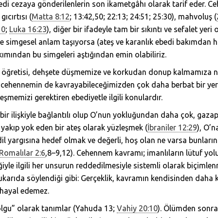
bedi cezaya gönderilenlerin son ikametgâhı olarak tarif eder. 
ıcırtısı (
Matta 8:12
; 13:42,50; 22:13; 24:51; 25:30), mahvoluş (
10
;
Luka 16:23
), diğer bir ifadeyle tam bir sıkıntı ve sefalet yeri
ine simgesel anlam taşıyorsa (ateş ve karanlık ebedi bakımdan har
ımından bu simgeleri aştığından emin olabiliriz.
ğretisi, dehşete düşmemize ve korkudan donup kalmamıza ned
 cehennemin de kavrayabileceğimizden çok daha berbat bir yer 
eşmemizi gerektiren ebediyetle ilgili konulardır.
r ilişkiyle bağlantılı olup O’nun yokluğundan daha çok, gazap 
 yakıp yok eden bir ateş olarak yüzleşmek (
İbraniler 12:29
), O’n
dil yargısına hedef olmak ve değerli, hoş olan ne varsa bunlar
Romalılar 2:6
,8–9,12). Cehennem kavramı; imanlıların lütuf yolu
liğiyle ilgili her unsurun reddedilmesiyle sistemli olarak biçimlenm
Yukarıda söylendiği gibi: Gerçeklik, kavramın kendisinden daha 
 hayal edemez.
olgu” olarak tanımlar (Yahuda 13;
Vahiy 20:10
). Ölümden sonra 