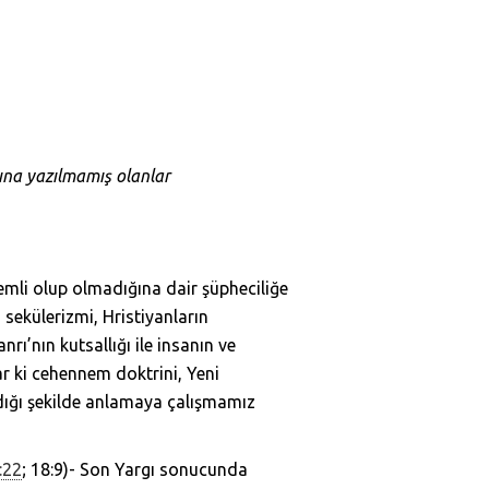
ına yazılmamış
olanlar
nemli olup olmadığına dair şüpheciliğe
sekülerizmi, Hristiyanların
ı’nın kutsallığı ile insanın ve
r ki cehennem doktrini, Yeni
adığı şekilde anlamaya çalışmamız
:22
; 18:9)- Son Yargı sonucunda