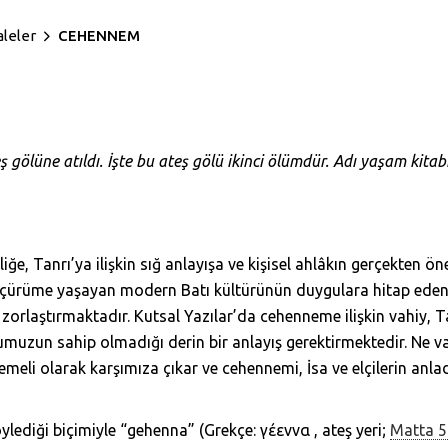
aleler
CEHENNEM
ş gölüne atıldı.
İşte bu ateş gölü ikinci ölümdür.
Adı yaşam kitab
iğe, Tanrı’ya ilişkin sığ anlayışa ve kişisel ahlâkın gerçekten ö
 çürüme yaşayan modern Batı kültürünün duygulara hitap eden 
orlaştırmaktadır. Kutsal Yazılar’da cehenneme ilişkin vahiy, Tanr
umuzun sahip olmadığı derin bir anlayış gerektirmektedir. Ne va
emeli olarak karşımıza çıkar ve cehennemi, İsa ve elçilerin anl
lediği biçimiyle “gehenna” (Grekçe: γέεννα , ateş yeri;
Matta 5