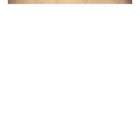
Galatyalılar
BÖLÜM 13: KUTSAL RUH'UN
YÖNETİMİ